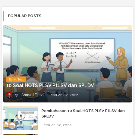
POPULAR POSTS
Bank Soal
10 Soal HOTS PLSV PtLSV dan SPLDV
Ahmad Fauzi
Februari 02, 2026
Pembahasan 10 Soal HOTS PLSV PtLSV dan
SPLDV
Februari 02, 2026