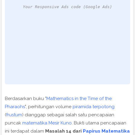
Your Responsive Ads code (Google Ads)
Berdasarkan buku "
Mathematics in the Time of the
Pharaohs
", perhitungan volume
piramida terpotong
(
frustum
) dianggap sebagai salah satu pencapaian
puncak
matematika Mesir Kuno
. Bukti utama pencapaian
ini terdapat dalam
Masalah 14 dari
Papirus Matematika