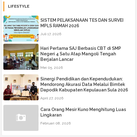
LIFESTYLE
SISTEM PELAKSANAAN TES DAN SURVEI
MPLS RAMAH 2026
Juli 17, 2026
Hari Pertama SAJ Berbasis CBT di SMP
Negeri 4 Satu Atap Mangoli Tengah
Berjalan Lancar
Mei 05, 2026
Sinergi Pendidikan dan Kependudukan:
Mendorong Akurasi Data Melalui Bimtek
Dapodik Kabupaten Kepulauan Sula 2026
April 27, 2026
Cara Orang Mesir Kuno Menghitung Luas
Lingkaran
Februari 08, 2026