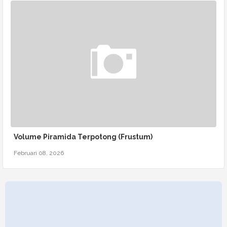
Volume Piramida Terpotong (Frustum)
Februari 08, 2026